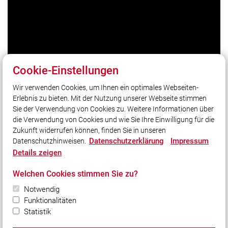
Cookie-Einstellungen
Wir verwenden Cookies, um Ihnen ein optimales Webseiten-
Erlebnis zu bieten. Mit der Nutzung unserer Webseite stimmen
Unser Leitsatz
Sie der Verwendung von Cookies zu. Weitere Informationen über
Helfen in Not ist unser Gebot!
die Verwendung von Cookies und wie Sie Ihre Einwilligung für die
Zukunft widerrufen können, finden Sie in unseren
Datenschutzerklärung
Impressum
Datenschutzhinweisen.
Social Media
Details zeigen
Auch unterwegs immer auf dem Laufenden bleiben?
Welchen Cookies stimmen Sie zu?
Bleiben Sie mit uns in Kontakt und vernetzen Sie sich
mit uns!
Notwendig
Funktionalitäten
Statistik